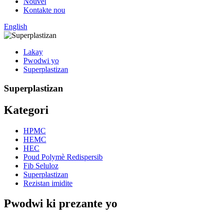
Nouvèl
Kontakte nou
English
Lakay
Pwodwi yo
Superplastizan
Superplastizan
Kategori
HPMC
HEMC
HEC
Poud Polymè Redispersib
Fib Seluloz
Superplastizan
Rezistan imidite
Pwodwi ki prezante yo