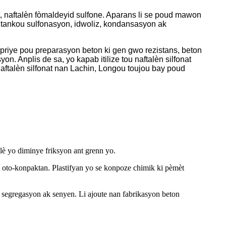
at, naftalèn fòmaldeyid sulfone. Aparans li se poud mawon
syon tankou sulfonasyon, idwoliz, kondansasyon ak
opriye pou preparasyon beton ki gen gwo rezistans, beton
n. Anplis de sa, yo kapab itilize tou naftalèn silfonat
aftalèn silfonat nan Lachin, Longou toujou bay poud
 lè yo diminye friksyon ant grenn yo.
on oto-konpaktan. Plastifyan yo se konpoze chimik ki pèmèt
, segregasyon ak senyen. Li ajoute nan fabrikasyon beton