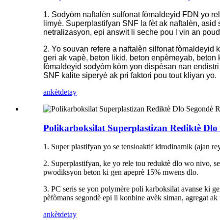
1. Sodyòm naftalèn sulfonat fòmaldeyid FDN yo rele
limyè. Superplastifyan SNF la fèt ak naftalèn, asid 
netralizasyon, epi answit li seche pou l vin an poud
2. Yo souvan refere a naftalèn silfonat fòmaldeyi
geri ak vapè, beton likid, beton enpèmeyab, beton k
fòmaldeyid sodyòm kòm yon dispèsan nan endistri k
SNF kalite siperyè ak pri faktori pou tout kliyan yo.
ankèt
detay
Polikarboksilat Superplastizan Rediktè Dl
1. Super plastifyan yo se tensioaktif idrodinamik (ajan r
2. Superplastifyan, ke yo rele tou reduktè dlo wo nivo, s
pwodiksyon beton ki gen apeprè 15% mwens dlo.
3. PC seris se yon polymère poli karboksilat avanse ki 
pèfòmans segondè epi li konbine avèk siman, agregat ak 
ankèt
detay