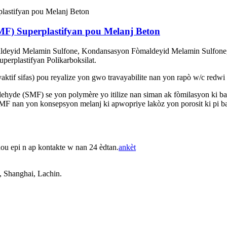
MF) Superplastifyan pou Melanj Beton
ldeyid Melamin Sulfone, Kondansasyon Fòmaldeyid Melamin Sulfone, 
perplastifyan Polikarboksilat.
eyaktif sifas) pou reyalize yon gwo travayabilite nan yon rapò w/c redwi
dehyde (SMF) se yon polymère yo itilize nan siman ak fòmilasyon ki ba
 SMF nan yon konsepsyon melanj ki apwopriye lakòz yon porosit ki pi b
nou epi n ap kontakte w nan 24 èdtan.
ankèt
, Shanghai, Lachin.