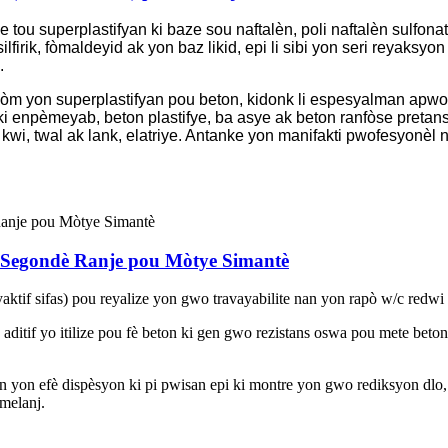
 tou superplastifyan ki baze sou naftalèn, poli naftalèn sulfon
silfirik, fòmaldeyid ak yon baz likid, epi li sibi yon seri reyak
.
d kòm yon superplastifyan pou beton, kidonk li espesyalman apw
i enpèmeyab, beton plastifye, ba asye ak beton ranfòse pretansyo
wi, twal ak lank, elatriye. Antanke yon manifakti pwofesyonèl n
o Segondè Ranje pou Mòtye Simantè
eyaktif sifas) pou reyalize yon gwo travayabilite nan yon rapò w/c redwi
e aditif yo itilize pou fè beton ki gen gwo rezistans oswa pou mete bet
gen yon efè dispèsyon ki pi pwisan epi ki montre yon gwo rediksyon dlo
melanj.