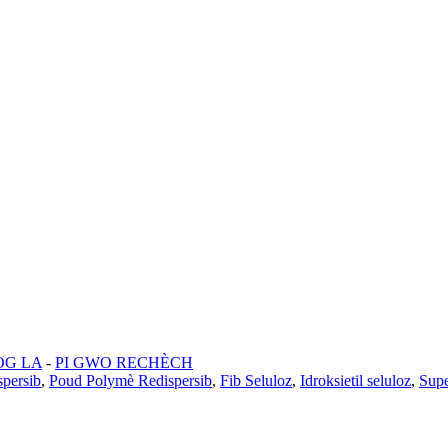
OG LA
-
PI GWO RECHÈCH
spersib
,
Poud Polymè Redispersib
,
Fib Seluloz
,
Idroksietil seluloz
,
Supe