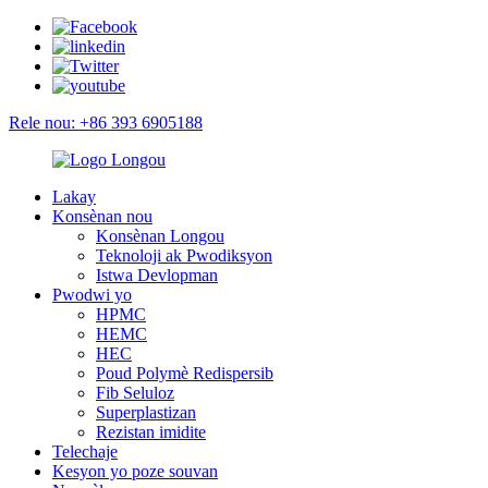
Rele nou: +86 393 6905188
Lakay
Konsènan nou
Konsènan Longou
Teknoloji ak Pwodiksyon
Istwa Devlopman
Pwodwi yo
HPMC
HEMC
HEC
Poud Polymè Redispersib
Fib Seluloz
Superplastizan
Rezistan imidite
Telechaje
Kesyon yo poze souvan