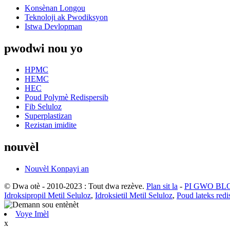
Konsènan Longou
Teknoloji ak Pwodiksyon
Istwa Devlopman
pwodwi nou yo
HPMC
HEMC
HEC
Poud Polymè Redispersib
Fib Seluloz
Superplastizan
Rezistan imidite
nouvèl
Nouvèl Konpayi an
© Dwa otè - 2010-2023 : Tout dwa rezève.
Plan sit la
-
PI GWO BL
Idroksipropil Metil Seluloz
,
Idroksietil Metil Seluloz
,
Poud lateks redi
Voye Imèl
x