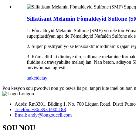
Silfatisant Melamin Fòmaldeyid Sulfone (S
1. Fòmaldeyid Melamin Sulfone (SMF) yo rele tou Fòma
superplastifyan apa de Fòmaldeyid Naftalèn Sulfone ak su
2. Super plastifyan yo se tensioaktif idrodinamik (ajan r
3. Kòm aditif ki diminye dlo, sulfonate melamine formal
fluidite ak travayabilite melanj lan. Nan beton, adisyon
anviwònman agresif.
ankèt
detay
Pou kesyon sou pwodwi nou yo oswa lis pri, tanpri kite imèl ou ban 
Adrès: Rm3301, Bilding 1, No. 700 Liquan Road, Distri Putuo
Telefòn: +86 393 6905188
Email: andy@longoucell.com
SOU NOU