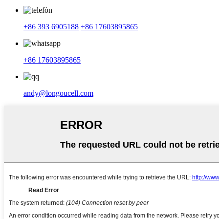
+86 393 6905188
+86 17603895865
+86 17603895865
andy@longoucell.com