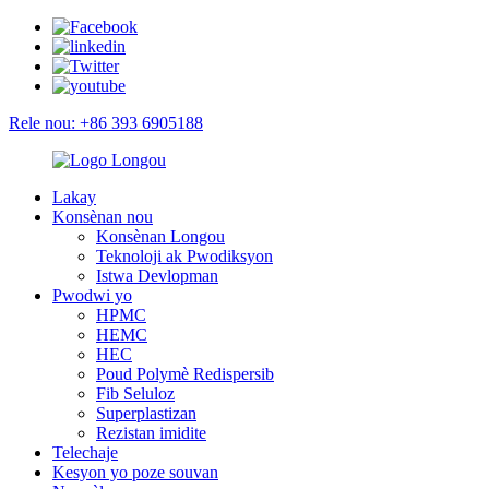
Rele nou: +86 393 6905188
Lakay
Konsènan nou
Konsènan Longou
Teknoloji ak Pwodiksyon
Istwa Devlopman
Pwodwi yo
HPMC
HEMC
HEC
Poud Polymè Redispersib
Fib Seluloz
Superplastizan
Rezistan imidite
Telechaje
Kesyon yo poze souvan