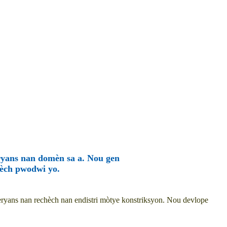
ryans nan domèn sa a. Nou gen
chèch pwodwi yo.
peryans nan rechèch nan endistri mòtye konstriksyon. Nou devlope