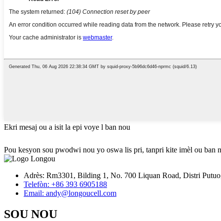
Ekri mesaj ou a isit la epi voye l ban nou
Pou kesyon sou pwodwi nou yo oswa lis pri, tanpri kite imèl ou ban 
Adrès: Rm3301, Bilding 1, No. 700 Liquan Road, Distri Putuo
Telefòn: +86 393 6905188
Email: andy@longoucell.com
SOU NOU