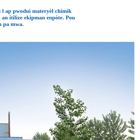
pi l ap pwodui materyèl chimik
an itilize ekipman enpòte. Pou
òn pa mwa.