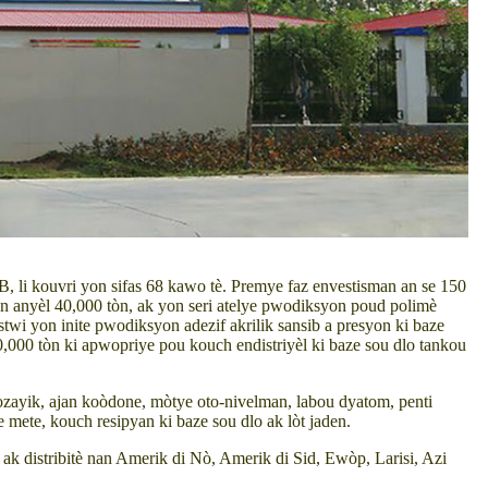
i kouvri yon sifas 68 kawo tè. Premye faz envestisman an se 150
 anyèl 40,000 tòn, ak yon seri atelye pwodiksyon poud polimè
i yon inite pwodiksyon adezif akrilik sansib a presyon ki baze
,000 tòn ki apwopriye pou kouch endistriyèl ki baze sou dlo tankou
zayik, ajan koòdone, mòtye oto-nivelman, labou dyatom, penti
 mete, kouch resipyan ki baze sou dlo ak lòt jaden.
ak distribitè nan Amerik di Nò, Amerik di Sid, Ewòp, Larisi, Azi