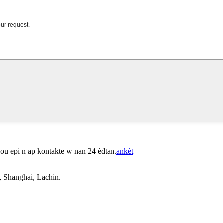
nou epi n ap kontakte w nan 24 èdtan.
ankèt
, Shanghai, Lachin.