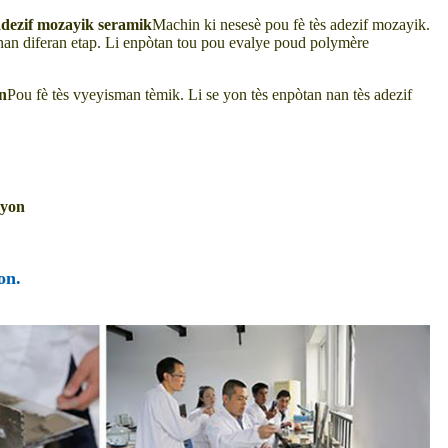
adezif mozayik seramik
Machin ki nesesè pou fè tès adezif mozayik.
nan diferan etap. Li enpòtan tou pou evalye poud polymère
n
Pou fè tès vyeyisman tèmik. Li se yon tès enpòtan nan tès adezif
zyon
on.