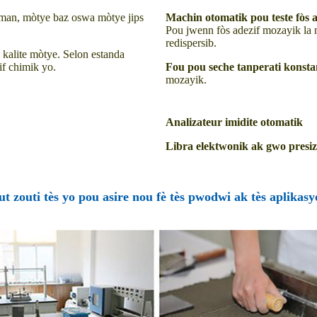
iman, mòtye baz oswa mòtye jips
Machin otomatik pou teste fòs 
Pou jwenn fòs adezif mozayik la 
redispersib.
n kalite mòtye. Selon estanda
if chimik yo.
Fou pou seche tanperati konsta
mozayik.
Analizateur imidite otomatik
Libra elektwonik ak gwo presi
ut zouti tès yo pou asire nou fè tès pwodwi ak tès aplikasy