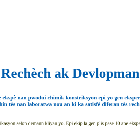
Rechèch ak Devlopman
se ekspè nan pwodui chimik konstriksyon epi yo gen ekspe
hin tès nan laboratwa nou an ki ka satisfè diferan tès re
likasyon selon demann kliyan yo. Epi ekip la gen plis pase 10 ane eks