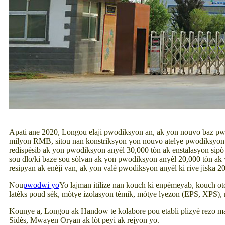
Apati ane 2020, Longou elaji pwodiksyon an, ak yon nouvo baz pw
milyon RMB, sitou nan konstriksyon yon nouvo atelye pwodiksyon 
redispèsib ak yon pwodiksyon anyèl 30,000 tòn ak enstalasyon sipò
sou dlo/ki baze sou sòlvan ak yon pwodiksyon anyèl 20,000 tòn ak 
resipyan ak enèji van, ak yon valè pwodiksyon anyèl ki rive jiska 2
Nou
pwodwi yo
Yo lajman itilize nan kouch ki enpèmeyab, kouch o
latèks poud sèk, mòtye izolasyon tèmik, mòtye lyezon (EPS, XPS), mò
Kounye a, Longou ak Handow te kolabore pou etabli plizyè rezo make
Sidès, Mwayen Oryan ak lòt peyi ak rejyon yo.