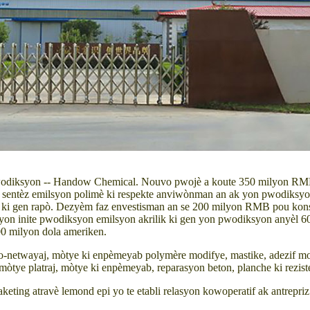
odiksyon -- Handow Chemical. Nouvo pwojè a koute 350 milyon RMB, l
sentèz emilsyon polimè ki respekte anviwònman an ak yon pwodiksyon
 ki gen rapò. Dezyèm faz envestisman an se 200 milyon RMB pou konstw
yon inite pwodiksyon emilsyon akrilik ki gen yon pwodiksyon anyèl 60
00 milyon dola ameriken.
to-netwayaj, mòtye ki enpèmeyab polymère modifye, mastike, adezif mo
tye platraj, mòtye ki enpèmeyab, reparasyon beton, planche ki reziste
ting atravè lemond epi yo te etabli relasyon kowoperatif ak antrepriz 