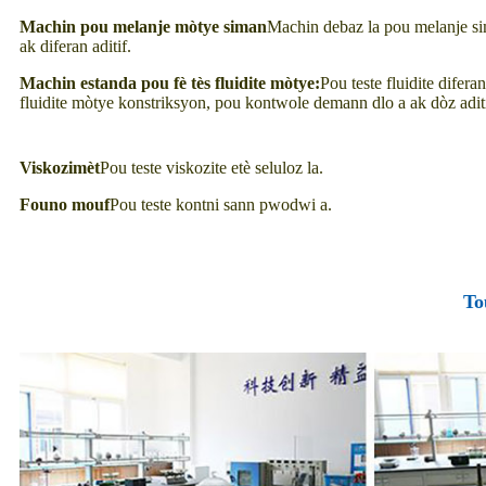
Machin pou melanje mòtye siman
Machin debaz la pou melanje s
ak diferan aditif.
Machin estanda pou fè tès fluidite mòtye:
Pou teste fluidite difera
fluidite mòtye konstriksyon, pou kontwole demann dlo a ak dòz adit
Viskozimèt
Pou teste viskozite etè seluloz la.
Founo mouf
Pou teste kontni sann pwodwi a.
To