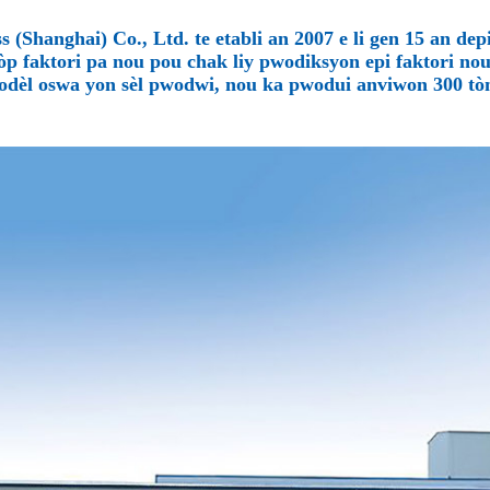
 (Shanghai) Co., Ltd. te etabli an 2007 e li gen 15 an de
p faktori pa nou pou chak liy pwodiksyon epi faktori nou 
odèl oswa yon sèl pwodwi, nou ka pwodui anviwon 300 t