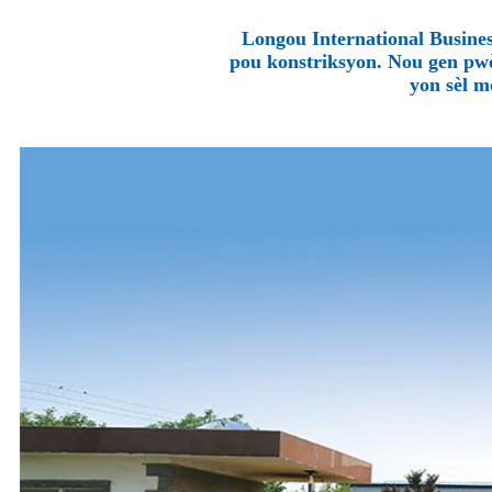
Longou International Business
pou konstriksyon. Nou gen pwò
yon sèl m